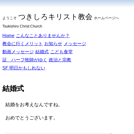
つきしろキリスト教会
ようこそ
ホームページへ
Tsukishiro Christ Church
Home
こんなことありませんか？
教会に行くメリット
お知らせ
メッセージ
動画メッセージ
結婚式
こども食堂
証 ハーフ牧師がゆく
政治と宗教
SF 明日かもしれない
結婚式
結婚をお考えなんですね。
おめでとうございます。