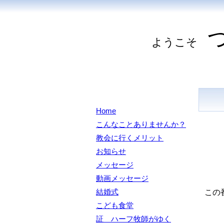
ようこそ
Home
こんなことありませんか？
教会に行くメリット
お知らせ
メッセージ
動画メッセージ
結婚式
この
こども食堂
証 ハーフ牧師がゆく