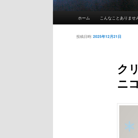
メインメニュー
ホーム
こんなことありませ
メインコンテンツへ移動
サブコンテンツへ移動
投稿日時:
2025年12月21日
クリ
ニ