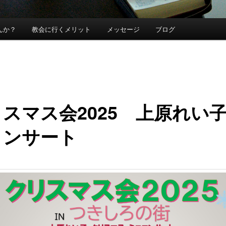
んか？
教会に行くメリット
メッセージ
ブログ
スマス会2025 上原れい
コンサート