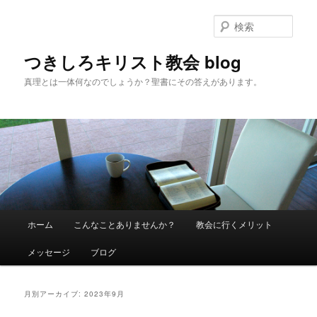
検
索
つきしろキリスト教会 blog
真理とは一体何なのでしょうか？聖書にその答えがあります。
メインメニュー
ホーム
こんなことありませんか？
教会に行くメリット
メインコンテンツへ移動
サブコンテンツへ移動
メッセージ
ブログ
月別アーカイブ:
2023年9月