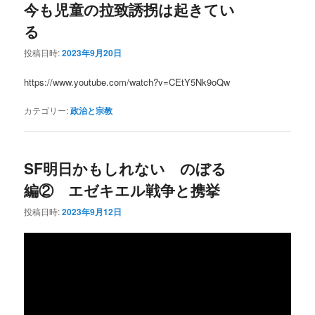
今も児童の拉致誘拐は起きてい
る
投稿日時:
2023年9月20日
https://www.youtube.com/watch?v=CEtY5Nk9oQw
カテゴリー:
政治と宗教
SF明日かもしれない のぼる
編② エゼキエル戦争と携挙
投稿日時:
2023年9月12日