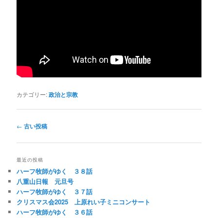
カテゴリー:
政治と宗教
投稿ナビゲーション
←
古い投稿
最近の投稿
ハーフ牧師がゆく ３８話
八重山日報 元旦号
ハーフ牧師がゆく ３７話
クリスマス会2025 上原れい子ミニコンサート
ハーフ牧師がゆく ３６話